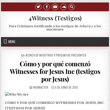
Skip to content
4Witness (Testigos)
Para Cristianos testificando a los testigos de Jehová y a los
mormones
MENU
POSTED IN
ACERCA DE NOSOTROS Y PREGUNTAS FRECUENTES
Cómo y por qué comenzó
Witnesses for Jesus Inc (testigos
por Jesus)
AUTHOR:
PUBLISHED DATE:
WEBMASTER
5 DE JUNIO DE 2013
CÓMO Y POR QUÉ COMENZÓ WITNESSES FOR JESUS, INC.
(TESTIGOS POR JESUS)