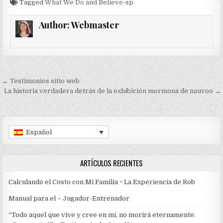
Tagged
What We Do and Believe-sp
Author:
Webmaster
Navegación de entradas
← Testimonios sitio web
La historia verdadera detrás de la exhibición mormona de nauvoo →
Español
ARTÍCULOS RECIENTES
Calculando el Costo con Mi Familia ~ La Experiencia de Rob
Manual para el – Jugador-Entrenador
“Todo aquel que vive y cree en mí, no morirá eternamente.