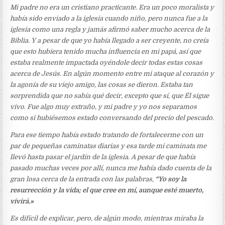
Mi padre no era un cristiano practicante. Era un poco moralista y
había sido enviado a la iglesia cuando niño, pero nunca fue a la
iglesia como una regla y jamás afirmó saber mucho acerca de la
Biblia. Y a pesar de que yo había llegado a ser creyente, no creía
que esto hubiera tenido mucha influencia en mi papá, así que
estaba realmente impactada oyéndole decir todas estas cosas
acerca de Jesús. En algún momento entre mi ataque al corazón y
la agonía de su viejo amigo, las cosas se dieron. Estaba tan
sorprendida que no sabía qué decir, excepto que sí, que Él sigue
vivo. Fue algo muy extraño, y mi padre y yo nos separamos
como si hubiésemos estado conversando del precio del pescado.
Para ese tiempo había estado tratando de fortalecerme con un
par de pequeñas caminatas diarias y esa tarde mi caminata me
llevó hasta pasar el jardín de la iglesia. A pesar de que había
pasado muchas veces por allí, nunca me había dado cuenta de la
gran losa cerca de la entrada con las palabras,
“Yo soy la
resurrección y la vida
; el que cree en mí, aunque esté muerto,
vivirá.»
Es difícil de explicar, pero, de algún modo, mientras miraba la