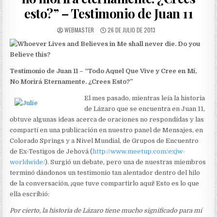
esto?” – Testimonio de Juan 11
AUTHOR:
PUBLISHED DATE:
WEBMASTER
26 DE JULIO DE 2013
Testimonio de Juan 11 – “Todo Aquel Que Vive y Cree en Mí,
No Morirá Eternamente. ¿Crees Esto?”
El mes pasado, mientras leía la historia
de Lázaro que se encuentra en Juan 11,
obtuve algunas ideas acerca de oraciones no respondidas y las
compartí en una publicación en nuestro panel de Mensajes, en
Colorado Springs y a Nivel Mundial, de Grupos de Encuentro
de Ex-Testigos de Jehová (
http://www.meetup.com/exjw-
worldwide/
). Surgió un debate, pero una de nuestras miembros
terminó dándonos un testimonio tan alentador dentro del hilo
de la conversación, ¡que tuve compartirlo aquí! Esto es lo que
ella escribió:
Por cierto, la historia de Lázaro tiene mucho significado para mí