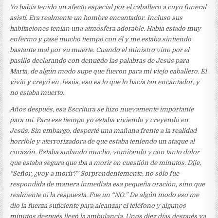
Yo había tenido un afecto especial por el caballero a cuyo funeral
asistí. Era realmente un hombre encantador. Incluso sus
habitaciones tenían una atmósfera adorable. Había estado muy
enfermo y pasé mucho tiempo con él y me estaba sintiendo
bastante mal por su muerte. Cuando el ministro vino por el
pasillo declarando con denuedo las palabras de Jesús para
Marta, de algún modo supe que fueron para mi viejo caballero. El
vivió y creyó en Jesús, eso es lo que lo hacía tan encantador, y
no estaba muerto
.
Años después, esa Escritura se hizo nuevamente importante
para mí. Para ese tiempo yo estaba viviendo y creyendo en
Jesús. Sin embargo, desperté una mañana frente a la realidad
horrible y aterrorizadora de que estaba teniendo un ataque al
corazón. Estaba sudando mucho, vomitando y con tanto dolor
que estaba segura que iba a morir en cuestión de minutos. Dije,
“Señor, ¿voy a morir?” Sorprendentemente, no sólo fue
respondida de manera inmediata esa pequeña oración, sino que
realmente oí la respuesta. Fue un “NO.” De algún modo eso me
dio la fuerza suficiente para alcanzar el teléfono y algunos
minutos después llegó la ambulancia. Unos diez días después ya