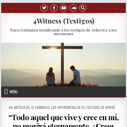
Skip to content
4Witness (Testigos)
Para Cristianos testificando a los testigos de Jehová y a los
mormones
MENU
POSTED IN
ARTÍCULOS
,
EL EVANGELIO
,
LAS EXPERIENCIAS DE EX-TESTIGOS DE JEHOVÁ
“Todo aquel que vive y cree en mí,
no morirá eternamente. ¿Crees