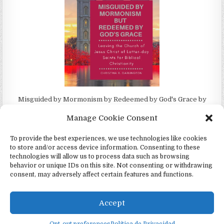
Misguided by Mormonism by Redeemed by God's Grace by
Christina Darlington
Manage Cookie Consent
To provide the best experiences, we use technologies like cookies
to store and/or access device information. Consenting to these
technologies will allow us to process data such as browsing
Copyright © 2026 4Witness (Testigos)
behavior or unique IDs on this site. Not consenting or withdrawing
consent, may adversely affect certain features and functions.
Design by ThemesDNA.com
English
(
Inglés
)
Español
Accept
Português
(
Portugués, Portugal
)