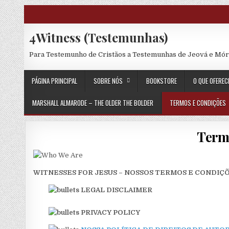
Skip to content
4Witness (Testemunhas)
Para Testemunho de Cristãos a Testemunhas de Jeová e Mó
PÁGINA PRINCIPAL
SOBRE NÓS
BOOKSTORE
O QUE OFERE
MARSHALL ALMARODE – THE OLDER THE BOLDER
TERMOS E CONDIÇÕES
Term
WITNESSES FOR JESUS –
NOSSOS TERMOS E CONDIÇ
LEGAL DISCLAIMER
PRIVACY POLICY