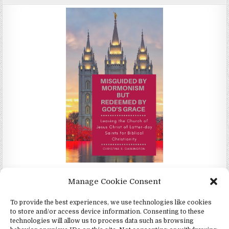
Misguided by Mormonism by Redeemed by God's Grace by
Manage Cookie Consent
Christina Darlington
To provide the best experiences, we use technologies like cookies
to store and/or access device information. Consenting to these
technologies will allow us to process data such as browsing