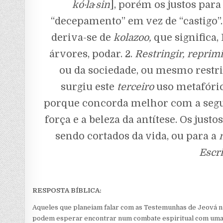
kó·la
·
sin
], porém os justos para 
“decepamento” em vez de “castigo”.
deriva-se de
kolazoo,
que significa, 
árvores, podar. 2.
Restringir,
reprimi
ou da sociedade, ou mesmo restri
surgiu este
terceiro
uso metafóric
porque concorda melhor com a segun
força e a beleza da antítese. Os justo
sendo cortados da vida, ou para a
Escr
RESPOSTA BÍBLICA:
Aqueles que planeiam falar com as Testemunhas de Jeová nu
podem esperar encontrar num combate espiritual com uma