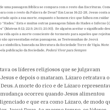
 de uma passagem Bíblica se compara com o resto das Escrituras. Com
a com o resto da Palavra de Deus? Em Lucas 16:22-28, Jesus conta a
rtado após a sua morte, enquanto o homem rico que falhou em cuidar
“Hades.” Esta e muitas outras passagens falam do Hades e Inferno (
(Mateus 8:12; 22:3; 24:51; 25:30). Se alguém aceitar o significado des
 uma vida após a morte consciente de tormento para aqueles que rejeit
o são apresentadas estas passagens, as Testemunhas de Jeová
simbólica, baseada na literatura da Sociedade Torre de Vigia. Note 
pela publicação da Sociedade,
Poderá Viver para Sempre
:
ntava os líderes religiosos que se julgavam
 Jesus e depois o mataram. Lázaro retratava o
Deus. A morte do rico e de Lázaro representa
 mudança ocorreu quando Jesus alimentou
gligenciado e que era como Lázaro, de modo q