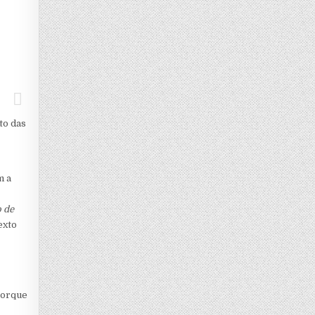
to das
m a
 de
exto
porque