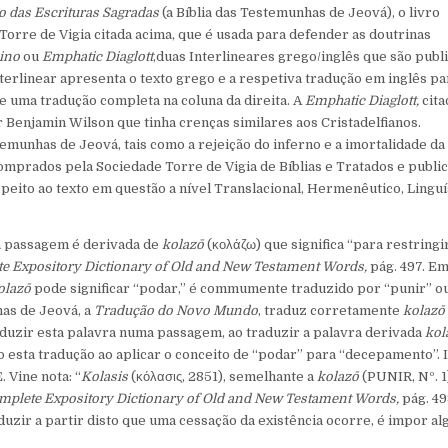
 das Escrituras Sagradas
(a Bíblia das Testemunhas de Jeová), o livro
Torre de Vigia citada acima, que é usada para defender as doutrinas
eino
ou
Emphatic
Diaglott
,duas Interlineares grego/inglês que são publ
nterlinear apresenta o texto grego e a respetiva tradução em inglês pa
 e uma tradução completa na coluna da direita. A
Emphatic Diaglott,
cita
r Benjamin Wilson que tinha crenças similares aos Cristadelfianos.
emunhas de Jeová, tais como a rejeição do inferno e a imortalidade da
mprados pela Sociedade Torre de Vigia de Bíblias e Tratados e publi
ito ao texto em questão a nível Translacional, Hermenêutico, Linguí
ta passagem é derivada de
kolazō
(κολάζω) que significa “para restringir
e Expository Dictionary of Old and New Testament Words,
pág. 497. E
olazō
pode significar “podar,” é commumente traduzido por “punir” o
has de Jeová, a
Tradução do Novo Mundo
, traduz corretamente
kolazō
raduzir esta palavra numa passagem, ao traduzir a palavra derivada
kol
 esta tradução ao aplicar o conceito de “podar” para “decepamento”. 
 Vine nota: “
Kolasis
(κόλασις, 2851), semelhante a
kolazō
(PUNIR, Nº. 1
mplete Expository Dictionary of Old and New Testament Words,
pág. 49
uzir a partir disto que uma cessação da existência ocorre, é impor al