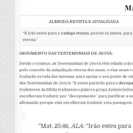
MA
ALMEIDA REVISTA E ATUALIZADA
“E irão estes para o
castigo eterno
, porém os justos, para 
eterna.”
ARGUMENTO DAS TESTEMUNHAS DE JEOVÁ:
Desde o começo, as Testemunhas de Jeová têm odiado a doutr
pelo conceito da aniquilação eterna dos maus, e elas usam vá
tradução errada das mesmas, para apoiar o seu ponto de vis
das Testemunhas de Jeová: “E estes partirão para o
decepa
tradutores da Bíblia traduzem a palavra grega
kolasis
(κόλα
escolheram traduzir por “decepamento” para justificar a su
afirmando porque elas escolheram traduzir esta passagem 
“Mat. 25:46,
ALA:
“Irão estes para