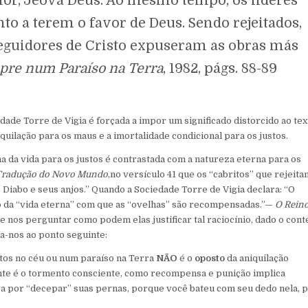
ior, Jeová Deus. Ao mesmo tempo, os líderes
nto a terem o favor de Deus. Sendo rejeitados,
guidores de Cristo expuseram as obras más
pre num Paraíso na Terra
, 1982, págs. 88-89
dade Torre de Vigia é forçada a impor um significado distorcido ao tex
iquilação para os maus e a imortalidade condicional para os justos.
a da vida para os justos é contrastada com a natureza eterna para os
Tradução do Novo Mundo
,no versículo 41 que os “cabritos” que rejeita
 Diabo e seus anjos.” Quando a Sociedade Torre de Vigia declara: “O
io da “vida eterna” com que as “ovelhas” são recompensadas.”—
O Reino
ue nos perguntar como podem elas justificar tal raciocínio, dado o cont
va-nos ao ponto seguinte:
ustos no céu ou num paraíso na Terra
NÃO
é o
oposto
da aniquilação
iente é o tormento consciente, como recompensa e punição implica
ira por “decepar” suas pernas, porque você bateu com seu dedo nela, 