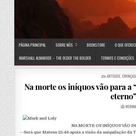
PÁGINA PRINCIPAL
SOBRE NÓS
BOOKSTORE
O QUE OFERE
MARSHALL ALMARODE – THE OLDER THE BOLDER
TERMOS E CONDIÇÕES
POSTED IN
ARTIGOS
,
CRENÇAS
Na morte os iníquos vão para a
eterno”
AUTHO
WEBMA
NA MORTE OS INÍQUOS VÃO P
–-Será que Mateus 25:46 apoia a visão da aniquilação da T