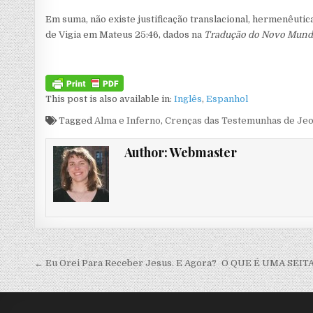
Em suma, não existe justificação translacional, hermenêutica
de Vigia em Mateus 25:46, dados na
Tradução do Novo Mun
This post is also available in:
Inglês
Espanhol
Tagged
Alma e Inferno
,
Crenças das Testemunhas de Je
Author:
Webmaster
Navegação de artigos
← Eu Orei Para Receber Jesus. E Agora?
O QUE É UMA SEITA?