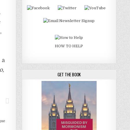
.
e
,
HOW TO HELP
 a
o,
GET THE BOOK
que