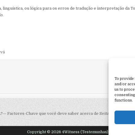
, linguística, ou lógica para os erros de tradução e interpretação da T
do
.
ová
To provide 
and/or acce
us to proce
consenting
functions.
— Factores-Chave que você deve saber acerca de Seitas e Controle 
Copyright © 2026 4Witness (Testemunhas)