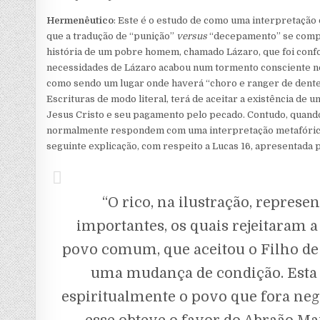
Hermenêutico
: Este é o estudo de como uma interpretação
que a tradução de “punição”
versus
“decepamento” se compar
história de um pobre homem, chamado Lázaro, que foi confo
necessidades de Lázaro acabou num tormento consciente no 
como sendo um lugar onde haverá “choro e ranger de dentes” 
Escrituras de modo literal, terá de aceitar a existência de
Jesus Cristo e seu pagamento pelo pecado. Contudo, quand
normalmente respondem com uma interpretação metafórica e 
seguinte explicação, com respeito a Lucas 16, apresentada 
“O rico, na ilustração, represe
importantes, os quais rejeitaram a
povo comum, que aceitou o Filho de 
uma mudança de condição. Esta
espiritualmente o povo que fora ne