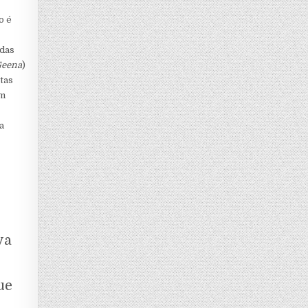
o é
 das
Geena
)
tas
am
a
va
ue