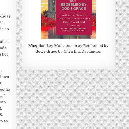
icadas
ra
da no
 alma.
Misguided by Mormonism by Redeemed by
cada
God's Grace by Christina Darlington
stico
,
mbora
u
como
asis
Isto
),
8.
go ao