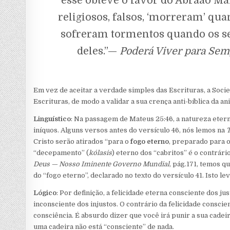
esse obteve o favor do Abraão Ma
religiosos, falsos, ‘morreram’ qua
sofreram tormentos quando os se
deles.”—
Poderá Viver para Sem
Em vez de aceitar a verdade simples das Escrituras, a Socie
Escrituras, de modo a validar a sua crença anti-bíblica da an
Linguístico
: Na passagem de Mateus 25:46, a natureza etern
iníquos. Alguns versos antes do versículo 46, nós lemos na
Cristo serão atirados “para o
fogo eterno
, preparado para o
“decepamento” (
kólasis
) eterno dos “cabritos” é o contrár
Deus — Nosso Iminente Governo Mundial
, pág.171, temos q
do “fogo eterno”, declarado no texto do versículo 41. Isto le
Lógico
: Por definição, a felicidade eterna consciente dos j
inconsciente dos injustos. O contrário da felicidade consc
consciência. É absurdo dizer que você irá punir a sua cade
uma cadeira não está “consciente” de nada.