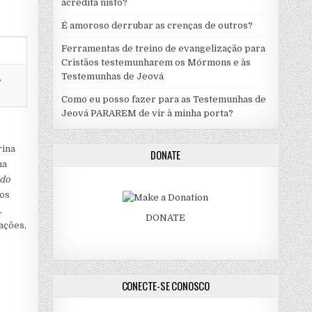
acredita nisto?
É amoroso derrubar as crenças de outros?
Ferramentas de treino de evangelização para
Cristãos testemunharem os Mórmons e às
Testemunhas de Jeová
,
Como eu posso fazer para as Testemunhas de
Jeová PARAREM de vir à minha porta?
rina
DONATE
ma
ndo
dos
,
DONATE
ações,
CONECTE-SE CONOSCO