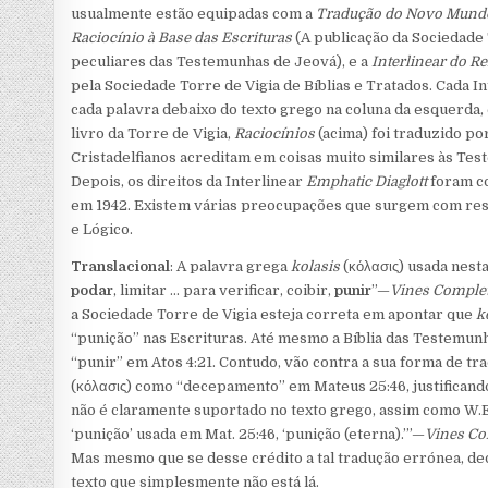
usualmente estão equipadas com a
Tradução do Novo Mundo
Raciocínio à Base das Escrituras
(A publicação da Sociedade 
peculiares das Testemunhas de Jeová), e a
Interlinear do R
pela Sociedade Torre de Vigia de Bíblias e Tratados. Cada I
cada palavra debaixo do texto grego na coluna da esquerda,
livro da Torre de Vigia,
Raciocínios
(acima) foi traduzido po
Cristadelfianos acreditam em coisas muito similares às Test
Depois, os direitos da Interlinear
Emphatic Diaglott
foram co
em 1942. Existem várias preocupações que surgem com respe
e Lógico.
Translacional
: A palavra grega
kolasis
(κόλασις) usada nes
podar
, limitar … para verificar, coibir,
punir
”—
Vines Complet
a Sociedade Torre de Vigia esteja correta em apontar que
k
“punição” nas Escrituras. Até mesmo a Bíblia das Testemun
“punir” em Atos 4:21. Contudo, vão contra a sua forma de t
(κόλασις) como “decepamento” em Mateus 25:46, justificando
não é claramente suportado no texto grego, assim como W.E.
‘punição’ usada em Mat. 25:46, ‘punição (eterna).’”—
Vines Co
Mas mesmo que se desse crédito a tal tradução errónea, ded
texto que simplesmente não está lá.