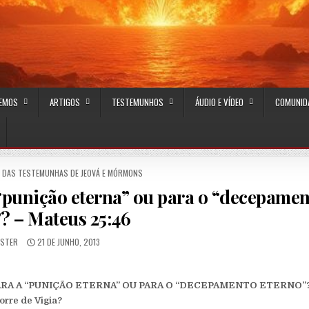
CEMOS
ARTIGOS
TESTEMUNHOS
ÁUDIO E VÍDEO
COMUNID
 DAS TESTEMUNHAS DE JEOVÁ E MÓRMONS
 “punição eterna” ou para o “decepame
? – Mateus 25:46
R:
PUBLISHED DATE:
STER
21 DE JUNHO, 2013
ARA A “PUNIÇÃO ETERNA” OU PARA O “DECEPAMENTO ETERNO”
orre de Vigia?