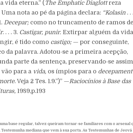
a vida eterna.” (
The
Emphatic
Diaglott
reza
 Uma nota ao pé da página declara:
“Kolasin
. . 
1.
Decepar;
como no truncamento de ramos d
r
. . . . 3.
Castigar,
punir.
Extirpar alguém da vida
ngir, é tido como
castigo;
— por conseguinte,
o da palavra. Adotou-se a primeira acepção,
da parte da sentença, preservando-se assim
s vão para a
vida,
os ímpios para o
decepament
morte
. Veja 2 Tes. 1.9.”)” —
Raciocínios à Base das
ituras,
1989,p.193
ma base regular, talvez queiram tornar-se familiares com o arsenal 
 Testemunha mediana que vem à sua porta. As Testemunhas de Jeová