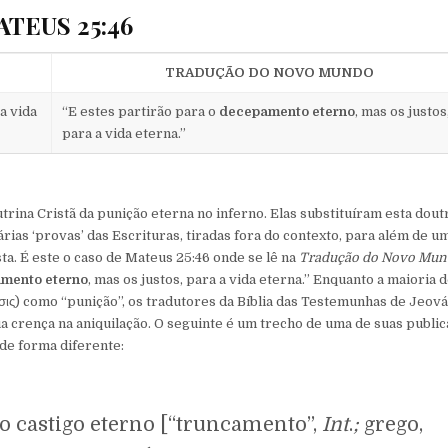
TEUS 25:46
TRADUÇÃO DO NOVO MUNDO
a vida
“E estes partirão para o
decepamento eterno
, mas os justos
para a vida eterna.”
ina Cristã da punição eterna no inferno. Elas substituíram esta dout
rias ‘provas’ das Escrituras, tiradas fora do contexto, para além de u
ta. É este o caso de Mateus 25:46 onde se lê na
Tradução do Novo Mu
mento eterno
, mas os justos, para a vida eterna.” Enquanto a maioria 
σις) como “punição”, os tradutores da Bíblia das Testemunhas de Jeová
a crença na aniquilação. O seguinte é um trecho de uma de suas public
de forma diferente:
 o castigo eterno [“truncamento”,
Int
.
;
grego,